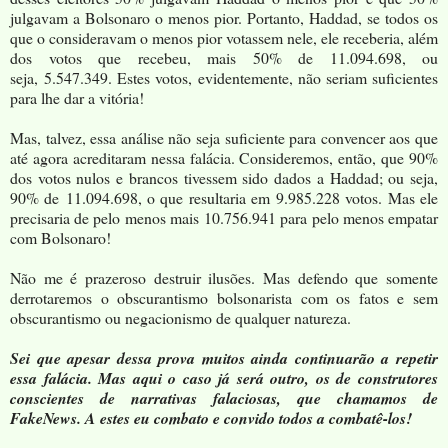
julgavam a Bolsonaro o menos pior. Portanto, Haddad, se todos os
que o consideravam o menos pior votassem nele, ele receberia, além
dos votos que recebeu, mais 50% de 11.094.698, ou
seja,
5.547.349. Estes votos, evidentemente, não seriam suficientes
para lhe dar a vitória!
Mas, talvez, essa análise não seja suficiente para convencer aos que
até agora acreditaram nessa falácia. Consideremos, então, que 90%
dos votos nulos e brancos tivessem sido dados a Haddad; ou seja,
90% de
11.094.698, o que resultaria em
9.985.228 votos. Mas ele
precisaria de pelo menos mais
10.756.941 para pelo menos empatar
com Bolsonaro!
Não me é prazeroso destruir ilusões. Mas defendo que somente
derrotaremos o obscurantismo bolsonarista com os fatos e sem
obscurantismo ou negacionismo de qualquer natureza.
Sei que apesar dessa prova muitos ainda continuarão a repetir
essa falácia. Mas aqui o caso já será outro, os de construtores
conscientes de narrativas falaciosas, que chamamos de
FakeNews. A estes eu combato e convido todos a combatê-los!