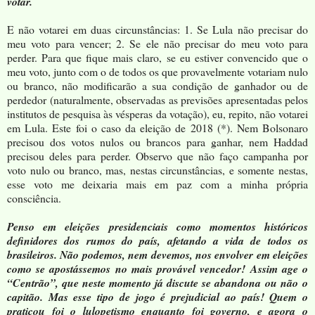
votar.
E não votarei em duas circunstâncias: 1. Se Lula não precisar do
meu voto para vencer; 2. Se ele não precisar do meu voto para
perder. Para que fique mais claro, se eu estiver convencido que o
meu voto, junto com o de todos os que provavelmente votariam nulo
ou branco, não modificarão a sua condição de ganhador ou de
perdedor (naturalmente, observadas as previsões apresentadas pelos
institutos de pesquisa às vésperas da votação), eu, repito, não votarei
em Lula. Este foi o caso da eleição de 2018 (*). Nem Bolsonaro
precisou dos votos nulos ou brancos para ganhar, nem Haddad
precisou deles para perder. Observo que não faço campanha por
voto nulo ou branco, mas, nestas circunstâncias, e somente nestas,
esse voto me deixaria mais em paz com a minha própria
consciência.
Penso em eleições presidenciais como momentos históricos
definidores dos rumos do país, afetando a vida de todos os
brasileiros. Não podemos, nem devemos, nos envolver em eleições
como se apostássemos no mais provável vencedor! Assim age o
“Centrão”, que neste momento já discute se abandona
ou não
o
capitão. Mas esse tipo de jogo é prejudicial ao país! Quem o
praticou foi o lulopetismo enquanto foi governo, e agora o