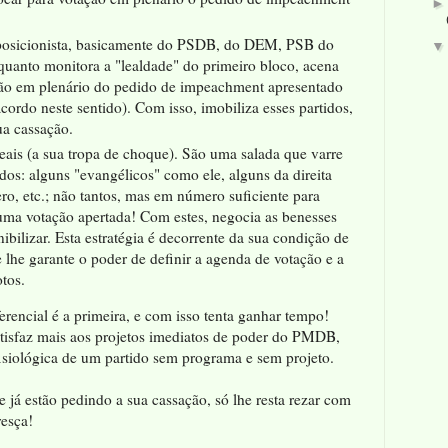
posicionista, basicamente do PSDB, do DEM, PSB do
quanto monitora a "lealdade" do primeiro bloco, acena
ão em plenário do pedido de impeachment apresentado
acordo neste sentido). Com isso, imobiliza esses partidos,
a cassação.
eais (a sua tropa de choque). São uma salada que varre
dos: alguns "evangélicos" como ele, alguns da direita
ero, etc.; não tantos, mas em número suficiente para
uma votação apertada! Com estes, negocia as benesses
bilizar. Esta estratégia é decorrente da sua condição de
 lhe garante o poder de definir a agenda de votação e a
tos.
ferencial é a primeira, e com isso tenta ganhar tempo!
satisfaz mais aos projetos imediatos de poder do PMDB,
fisiológica de um partido sem programa e sem projeto.
 já estão pedindo a sua cassação, só lhe resta rezar com
resça!