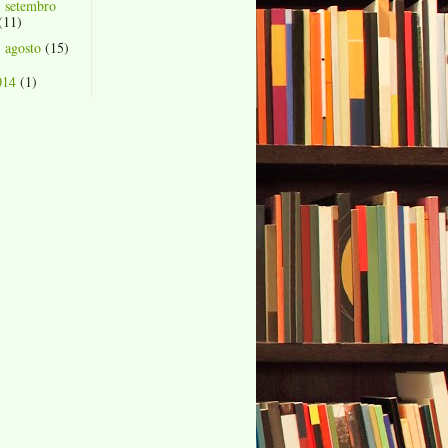
setembro
►
(11)
agosto
(15)
►
014
(1)