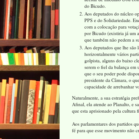
do Bicudo.
Aos deputados do núcleo o
PPS e do Solidariedade. En
com a colocação para votaç
por Bicudo (existiria já um 
que também não pedem a su
Aos deputados que lhe são l
horizontalmente vários parti
golpista, alguns do baixo cl
serem o fiel da balança em 
que o seu poder pode disponi
presidente da Câmara, o que
capacidade de arrebanhar vo
Naturalmente, a sua estratégia pre
Afinal, ela atende ao Planalto, e 
que esta aprisionado pela cultura 
Aos parlamentares dos partidos que
fé para que esse movimento não c