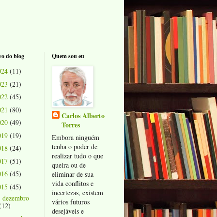
o do blog
Quem sou eu
024
(11)
023
(21)
022
(45)
021
(80)
Carlos Alberto
020
(49)
Torres
019
(19)
Embora ninguém
tenha o poder de
018
(24)
realizar tudo o que
017
(51)
queira ou de
016
(45)
eliminar de sua
vida conflitos e
015
(45)
incertezas, existem
dezembro
►
vários futuros
(12)
desejáveis e