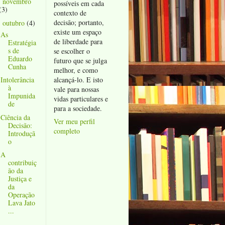
novembro
►
possíveis em cada
(3)
contexto de
decisão; portanto,
outubro
(4)
▼
existe um espaço
As
de liberdade para
Estratégia
s de
se escolher o
Eduardo
futuro que se julga
Cunha
melhor, e como
alcançá-lo. E isto
Intolerância
à
vale para nossas
Impunida
vidas particulares e
de
para a sociedade.
Ciência da
Ver meu perfil
Decisão:
completo
Introduçã
o
A
contribuiç
ão da
Justiça e
da
Operação
Lava Jato
...