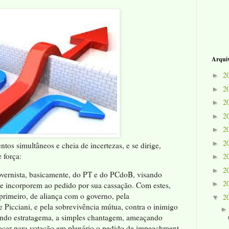
Arquiv
2
►
2
►
2
►
2
►
2
►
2
►
tos simultâneos e cheia de incertezas, e se dirige,
 força:
2
►
2
►
vernista, basicamente, do PT e do PCdoB, visando
2
►
se incorporem ao pedido por sua cassação. Com estes,
 primeiro, de aliança com o governo, pela
2
▼
e Picciani, e pela sobrevivência mútua, contra o inimigo
ndo estratagema, a simples chantagem, ameaçando
locar para votação em plenário o pedido de impeachment