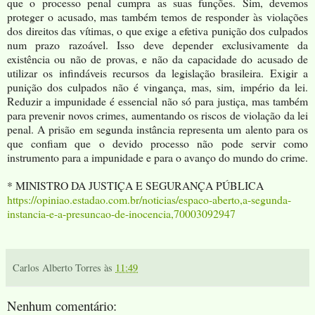
que o processo penal cumpra as suas funções. Sim, devemos
proteger o acusado, mas também temos de responder às violações
dos direitos das vítimas, o que exige a efetiva punição dos culpados
num prazo razoável. Isso deve depender exclusivamente da
existência ou não de provas, e não da capacidade do acusado de
utilizar os infindáveis recursos da legislação brasileira. Exigir a
punição dos culpados não é vingança, mas, sim, império da lei.
Reduzir a impunidade é essencial não só para justiça, mas também
para prevenir novos crimes, aumentando os riscos de violação da lei
penal. A prisão em segunda instância representa um alento para os
que confiam que o devido processo não pode servir como
instrumento para a impunidade e para o avanço do mundo do crime.
* MINISTRO DA JUSTIÇA E SEGURANÇA PÚBLICA
https://opiniao.estadao.com.br/noticias/espaco-aberto,a-segunda-
instancia-e-a-presuncao-de-inocencia,70003092947
Carlos Alberto Torres
às
11:49
Nenhum comentário: