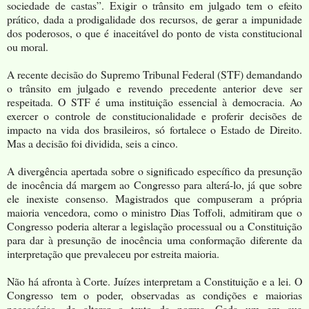
sociedade de castas”. Exigir o trânsito em julgado tem o efeito
prático, dada a prodigalidade dos recursos, de gerar a impunidade
dos poderosos, o que é inaceitável do ponto de vista constitucional
ou moral.
A recente decisão do Supremo Tribunal Federal (STF) demandando
o trânsito em julgado e revendo precedente anterior deve ser
respeitada. O STF é uma instituição essencial à democracia. Ao
exercer o controle de constitucionalidade e proferir decisões de
impacto na vida dos brasileiros, só fortalece o Estado de Direito.
Mas a decisão foi dividida, seis a cinco.
A divergência apertada sobre o significado específico da presunção
de inocência dá margem ao Congresso para alterá-lo, já que sobre
ele inexiste consenso. Magistrados que compuseram a própria
maioria vencedora, como o ministro Dias Toffoli, admitiram que o
Congresso poderia alterar a legislação processual ou a Constituição
para dar à presunção de inocência uma conformação diferente da
interpretação que prevaleceu por estreita maioria.
Não há afronta à Corte. Juízes interpretam a Constituição e a lei. O
Congresso tem o poder, observadas as condições e maiorias
necessárias, de alterar o texto da norma. Cada um em sua